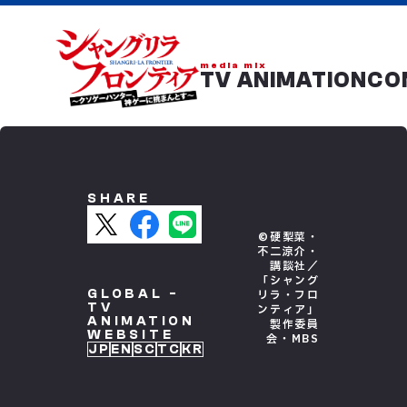
media mix
TV ANIMATION
CO
SHARE
©硬梨菜・
不二涼介・
講談社／
「シャング
GLOBAL -
リラ・フロ
TV
ンティア」
ANIMATION
製作委員
WEBSITE
会・MBS
JP
EN
SC
TC
KR